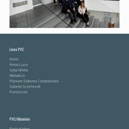
Linea PVC
Fenix
Fenix Luce
Seta White
Klimatico
Planum Sistema Complanare
Sistemi Scorrevoli
Portoncini
PVC/Alluminio
Fenix Karter