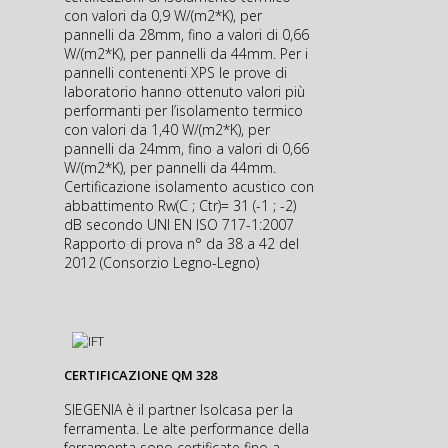
con valori da 0,9 W/(m2*K), per
pannelli da 28mm, fino a valori di 0,66
W/(m2*K), per pannelli da 44mm. Per i
pannelli contenenti XPS le prove di
laboratorio hanno ottenuto valori più
performanti per l’isolamento termico
con valori da 1,40 W/(m2*K), per
pannelli da 24mm, fino a valori di 0,66
W/(m2*K), per pannelli da 44mm.
Certificazione isolamento acustico con
abbattimento Rw(C ; Ctr)= 31 (-1 ; -2)
dB secondo UNI EN ISO 717-1:2007
Rapporto di prova n° da 38 a 42 del
2012 (Consorzio Legno-Legno)
CERTIFICAZIONE QM 328
SIEGENIA è il partner Isolcasa per la
ferramenta. Le alte performance della
ferramenta sono certificate fino a