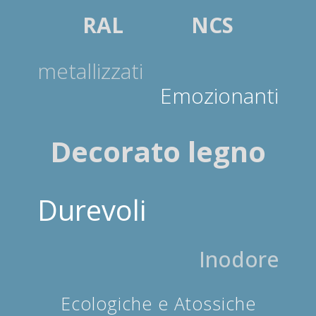
RAL
RAL NCS
NCS
metallizzati
metallizzati
Emozionanti
Emozionanti
Decorato legno
Decorato legno
Durevoli
Durevoli
Inodore
Inodore
Ecologiche e Atossiche