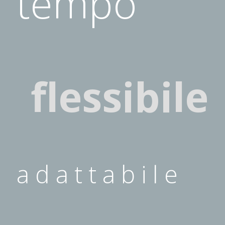
tempo
flessibile
a d a t t a b i l e