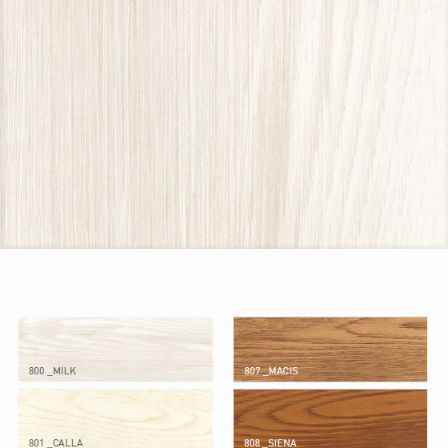
Decorati Legno
I nostri
decorati legno
più richiesti.
I nostri colori
più amati.