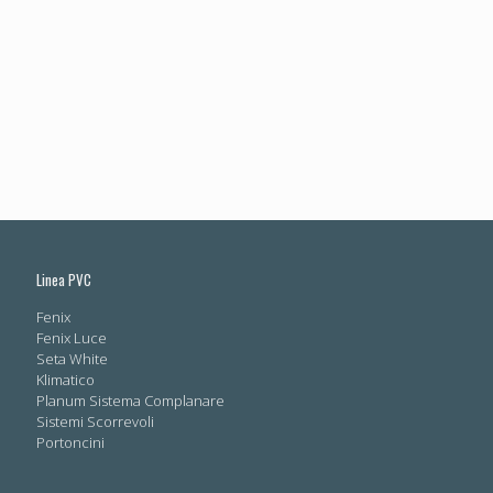
Linea PVC
Fenix
Fenix Luce
Seta White
Klimatico
Planum Sistema Complanare
Sistemi Scorrevoli
Portoncini