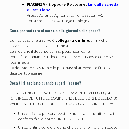
PIACENZA - 8 oppure 9 ottobre
.
Link alla scheda
di iscrizione
Presso Azienda Agrituristica Torrazzetta - FR.
Torrazzetta, 1 27040 Borgo Priolo (PV)
Come partecipare al corso o alla giornata di ripasso?
L’unica cosa che ti serve è
collegarti on-line
, al link che
inviamo alla tua casella elettronica.
Le slide che il docente utilizza potrai scaricarle.
Potrai fare domande al docente e ricevere risposte come se
fossi in aula.
Il video viene registrato e lo puoi riascoltare/vedere fino alla
data del tuo esame.
Cosa ti rilasciamo quando superi l’esame?
IL PATENTINO DI POSATORE DI SERRAMENTI LIVELLO EQF4
(CHE INCLUDE TUTTE LE COMPETENZE DELL’ EQF2 E DELL’EQF3)
VALIDO SU TUTTO IL TERRITORIO NAZIONALE ED IN EUROPA.
Un certificato personalizzato e numerato che attesta la tua
conformità alla norma UNI 11673-1-2-3
Un patentino vero e proprio che avrà la forma di un badge