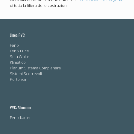
di tutta la filiera delle costruzioni.
Linea PVC
Fenix
Fenix Luce
Seta White
Klimatico
Planum Sistema Complanare
Sistemi Scorrevoli
Portoncini
PVC/Alluminio
Fenix Karter