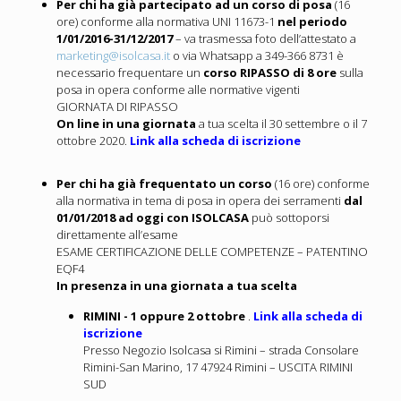
Per chi ha già partecipato ad un corso di posa
(16
ore) conforme alla normativa UNI 11673-1
nel periodo
1/01/2016-31/12/2017
– va trasmessa foto dell’attestato a
marketing@isolcasa.it
o via Whatsapp a 349-366 8731 è
necessario frequentare un
corso RIPASSO di 8 ore
sulla
posa in opera conforme alle normative vigenti
GIORNATA DI RIPASSO
On line in una giornata
a tua scelta il 30 settembre o il 7
ottobre 2020.
Link alla scheda di iscrizione
Per chi ha già frequentato un corso
(16 ore) conforme
alla normativa in tema di posa in opera dei serramenti
dal
01/01/2018 ad oggi con ISOLCASA
può sottoporsi
direttamente all’esame
ESAME CERTIFICAZIONE DELLE COMPETENZE – PATENTINO
EQF4
In presenza in una giornata a tua scelta
RIMINI - 1 oppure 2 ottobre
.
Link alla scheda di
iscrizione
Presso Negozio Isolcasa si Rimini – strada Consolare
Rimini-San Marino, 17 47924 Rimini – USCITA RIMINI
SUD